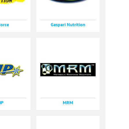
Force
Gaspari Nutrition
HP
MRM