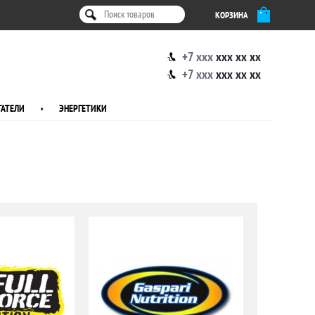
КОРЗИНА
+7 xxx
xxx xx xx
+7 xxx
xxx xx xx
АТЕЛИ
•
ЭНЕРГЕТИКИ