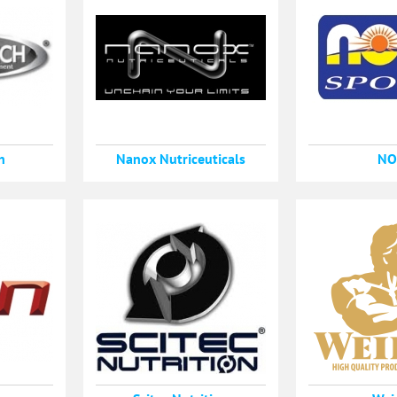
h
Nanox Nutriceuticals
N