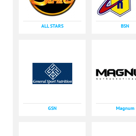
ALL STARS
BSN
GSN
Magnum