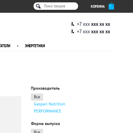
КОРЗИНА
+7 xxx
xxx xx xx
+7 xxx
xxx xx xx
АТЕЛИ
•
ЭНЕРГЕТИКИ
Производитель
Все
Gaspari Nutrition
PERFORMANCE
Форма выпуска
Все