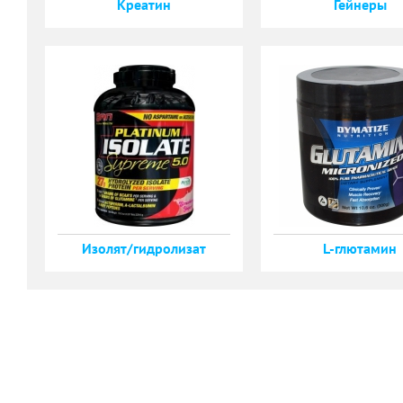
Креатин
Гейнеры
Изолят/гидролизат
L-глютамин