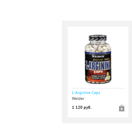
L-Arginine Caps
Weider
1 120 руб.