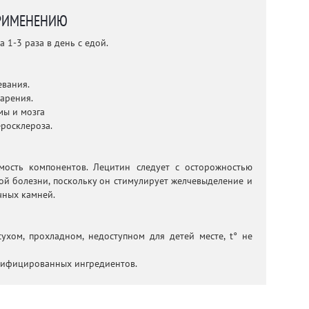
РИМЕНЕНИЮ
 1-3 раза в день с едой.
евания.
арения.
мы и мозга
еросклероза.
мость компонентов. Лецитин следует с осторожностью
ой болезни, поскольку он стимулирует желчевыделение и
чных камней.
ухом, прохладном, недоступном для детей месте, t° не
дифицированных ингредиентов.