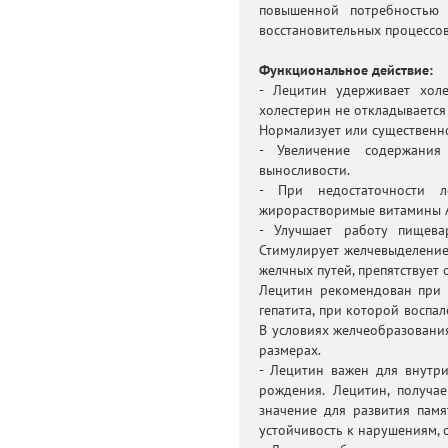
повышенной потребностью
восстановительных процессов
Функциональное действие:
- Лецитин удерживает холе
холестерин не откладывается 
Нормализует или существенн
- Увеличение содержани
выносливости.
- При недостаточности 
жирорастворимые витамины A, 
- Улучшает работу пищева
Стимулирует желчевыделение,
желчных путей, препятствует
Лецитин рекомендован при 
гепатита, при которой воспа
В условиях желчеобразовани
размерах.
- Лецитин важен для внутр
рождения. Лецитин, получ
значение для развития памя
устойчивость к нарушениям, 