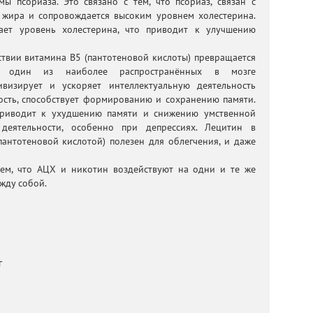
мы псориаза. Это связано с тем, что псориаз, связан с
 жира и сопровождается высоким уровнем холестерина.
ает уровень холестерина, что приводит к улучшению
ствии витамина В5 (пантотеновой кислоты) превращается
 один из наиболее распространённых в мозге
визирует и ускоряет интеллектуальную деятельность
ность, способствует формированию и сохранению памяти.
риводит к ухудшению памяти и снижению умственной
 деятельности, особенно при депрессиях. Лецитин в
пантотеновой кислотой) полезен для облегчения, и даже
 тем, что АЦХ и никотин воздействуют на одни и те же
жду собой.
г