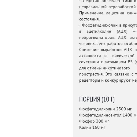
- Лецитин облегчает симпто
неправильной переработкой
Применение лецитина сниж
состояния.
- Фосфатидилхолин в присут
в ацетилхолин (АЦХ) —
нейромедиаторов. АЦХ акти
человека, его работоспособ
Снижение выработки АЦХ п
активности и психической
сочетании с витамином В5 (
для отмены никотинового
пристрастия. Это связано с
рецепторы и конкурируют ме
ПОРЦИЯ (10 Г)
Фосфатидилхолин 2300 мг
Фосфатидилинозитол 1400 м
Фосфор 300 мг
Калий 160 мг