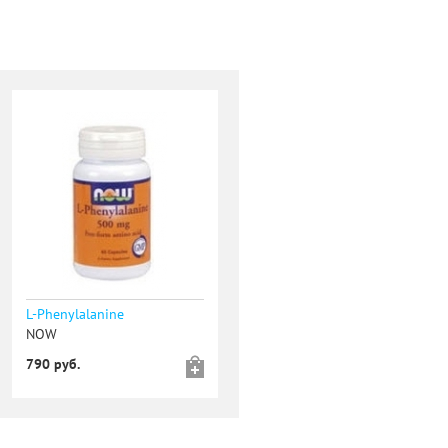
L-Phenylalanine
NOW
790 руб.