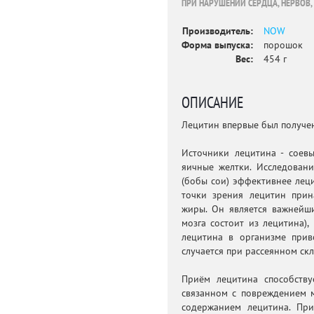
ПРИ НАРУШЕНИИ СЕРДЦА, НЕРВОВ
Производитель:
NOW
Форма выпуска:
порошок
Вес:
454 г
ОПИСАНИЕ
Лецитин впервые был получен
Источники лецитина - соевы
яичные желтки. Исследовани
(бобы сои) эффективнее лец
точки зрения лецитин прин
жиры. Он является важнейш
мозга состоит из лецитина),
лецитина в организме при
случается при рассеянном ск
Приём лецитина способству
связанном с повреждением 
содержанием лецитина. Пр