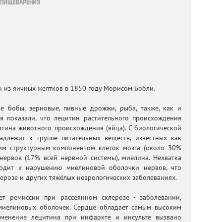
, ПИЩЕВАРЕНИЯ
 из яичных желтков в 1850 году Морисом Бобли.
е бобы, зерновые, пивные дрожжи, рыба, также, как и
я показали, что лецитин растительного происхождения
итина животного происхождения (яйца). С биологической
адлежит к группе питательных веществ, известных как
им структурным компонентом клеток мозга (около 30%
 нервов (17% всей нервной системы), миелина. Нехватка
водит к нарушению миелиновой оболочки нервов, что
лерозе и других тяжёлых неврологических заболеваниях.
ет ремиссии при рассеянном склерозе - заболевании,
миелиновых оболочек. Сердце обладает самым высоким
именение лецитина при инфаркте и инсульте вызвано