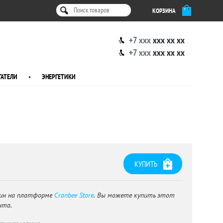
КОРЗИНА
+7 xxx
xxx xx xx
+7 xxx
xxx xx xx
АТЕЛИ
•
ЭНЕРГЕТИКИ
КУПИТЬ
ин на платформе
Cranbee Store
. Вы можете купить этот
нта.