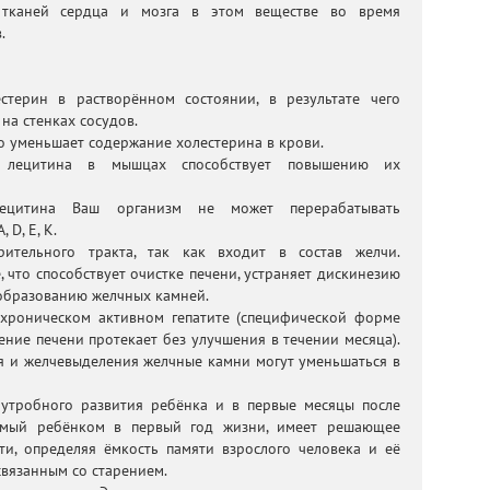
 тканей сердца и мозга в этом веществе во время
.
стерин в растворённом состоянии, в результате чего
на стенках сосудов.
о уменьшает содержание холестерина в крови.
я лецитина в мышцах способствует повышению их
лецитина Ваш организм не может перерабатывать
D, E, K.
рительного тракта, так как входит в состав желчи.
 что способствует очистке печени, устраняет дискинезию
 образованию желчных камней.
хроническом активном гепатите (специфической форме
ление печени протекает без улучшения в течении месяца).
я и желчевыделения желчные камни могут уменьшаться в
иутробного развития ребёнка и в первые месяцы после
аемый ребёнком в первый год жизни, имеет решающее
ти, определяя ёмкость памяти взрослого человека и её
связанным со старением.