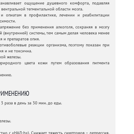
танавливает ощущение душевного комфорта, подавляя
вентральной тегментальной области мозга.
 и опиатам в профилактике, лечении и реабилитации
симости.
напряжение без применения алкоголя, сохраняя в мозгу
 (внутренней) системы, тем самым делая человека менее
я и препаратов опия.
ротивоболевые реакции организма, поэтому показан при
я и не токсична.
ной железы.
 природного цвета кожи путем образования пигмента
чению.
РИМЕНЕНИЮ
3 раза в день за 30 мин. до еды.
елезы.
стно с «НАД-h»). Снижает тяжесть симптомов – депрессия,