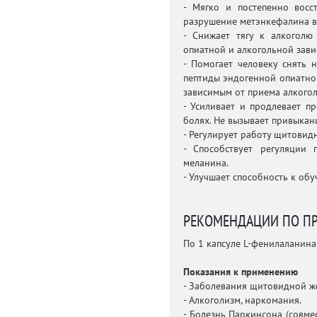
- Мягко и постепенно восс
разрушение метэнкефалина в 
- Снижает тягу к алкоголю
опиатной и алкогольной зави
- Помогает человеку снять 
пептиды эндогенной опиатной
зависимым от приема алкогол
- Усиливает и продлевает п
болях. Не вызывает привыкани
- Регулирует работу щитовид
- Способствует регуляции
меланина.
- Улучшает способность к обу
РЕКОМЕНДАЦИИ ПО П
По 1 капсуле L-фенилаланина 
Показания к применению
- Заболевания щитовидной ж
- Алкоголизм, наркомания.
- Болезнь Паркинсона (совме