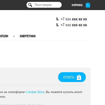
КОРЗИНА
+7 xxx
xxx xx xx
+7 xxx
xxx xx xx
АТЕЛИ
•
ЭНЕРГЕТИКИ
КУПИТЬ
ин на платформе
Cranbee Store
. Вы можете купить этот
нта.