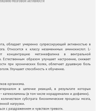
ИЖЕНИЮ МОЗГОВОЙ АКТИВНОСТИ
ота, обладает умеренно супрессирующей активностью в
га. Относится к классу незаменимых аминокислот. L-
ует концентрацию метэнкефалина в вентральной
а. Естественным образом улучшает настроение, снижает
ости при хронических болях, облегчает душевную боль
оголя. Улучшает способность к обучению.
лков организма.
атериалом в цепочке реакций, в результате которых
– катехоламины (в том числе норадреналин и дофамин).
 количеством субстрата биохимические процессы мозга,
енной нагрузки.
ься с раздражением и чувством тревоги.