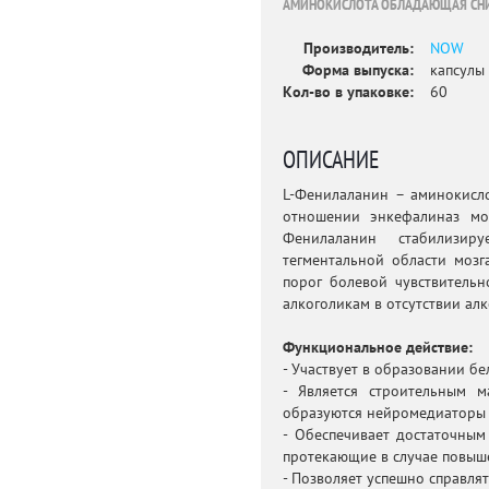
АМИНОКИСЛОТА ОБЛАДАЮЩАЯ СН
Производитель:
NOW
Форма выпуска:
капсулы
Кол-во в упаковке:
60
ОПИСАНИЕ
L-Фенилаланин – аминокисл
отношении энкефалиназ моз
Фенилаланин стабилизир
тегментальной области мозг
порог болевой чувствительн
алкоголикам в отсутствии алк
Функциональное действие:
- Участвует в образовании бе
- Является строительным м
образуются нейромедиаторы 
- Обеспечивает достаточным
протекающие в случае повыш
- Позволяет успешно справлят