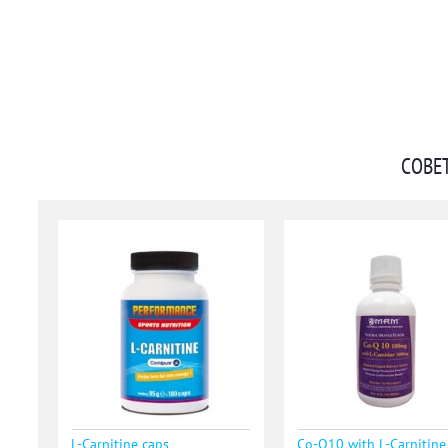
СОВЕ
L-Сarnitine caps
Co-Q10 with L-Carnitine