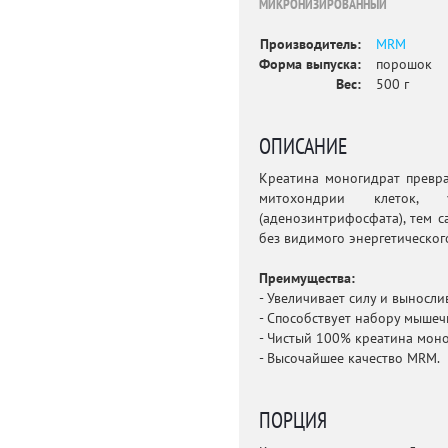
МИКРОНИЗИРОВАННЫЙ
Производитель:
MRM
Форма выпуска:
порошок
Вес:
500 г
ОПИСАНИЕ
Креатина моногидрат превра
митохондрии клеток, 
(аденозинтрифосфата), тем 
без видимого энергетическог
Преимущества:
- Увеличивает силу и выносли
- Способствует набору мышеч
- Чистый 100% креатина моно
- Высочайшее качество MRM.
ПОРЦИЯ