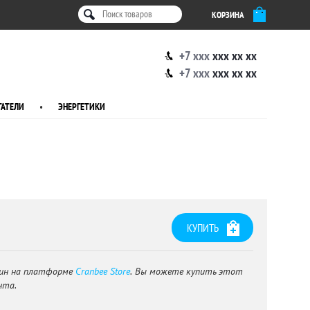
КОРЗИНА
+7 xxx
xxx xx xx
+7 xxx
xxx xx xx
АТЕЛИ
•
ЭНЕРГЕТИКИ
КУПИТЬ
ин на платформе
Cranbee Store
. Вы можете купить этот
нта.