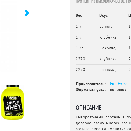
ПРОТЕИН ИЗ ВЫСОКОКАЧЕСТВЕНН
Вес
Вкус
Ц
1 кг
ваниль
1
1 кг
клубника
1
1 кг
шоколад
1
2270 г
клубника
2
2270 г
шоколад
2
Производитель:
Full Force
Форма выпуска:
порошок
ОПИСАНИЕ
Сывороточный протеин в по
доверие своих многочислен
составе имеется аминокисло