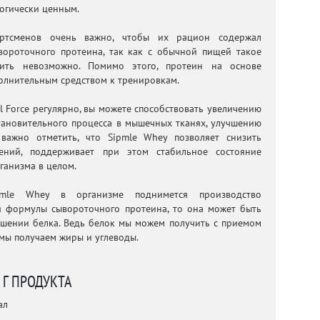
логически ценным.
ортсменов очень важно, чтобы их рацион содержал
вороточного протеина, так как с обычной пищей такое
чить невозможно. Помимо этого, протеин на основе
олнительным средством к тренировкам.
l Force регулярно, вы можете способствовать увеличению
тановительного процесса в мышечных тканях, улучшению
 важно отметить, что Sipmle Whey позволяет снизить
ений, поддерживает при этом стабильное состояние
ганизма в целом.
pmle Whey в организме поднимется производство
ся формулы сывороточного протеина, то она может быть
шении белка. Ведь белок мы можем получить с приемом
 мы получаем жиры и углеводы.
0 Г ПРОДУКТА
ал