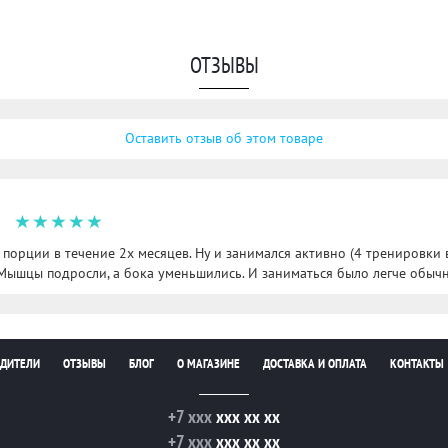
ОТЗЫВЫ
Оставить отзыв об этом товаре
порции в течение 2х месяцев. Ну и занимался активно (4 тренировки 
 Мышцы подросли, а бока уменьшились. И заниматься было легче обычн
ДИТЕЛИ
ОТЗЫВЫ
БЛОГ
О МАГАЗИНЕ
ДОСТАВКА И ОПЛАТА
КОНТАКТЫ
+7 xxx
xxx xx xx
+7 xxx
xxx xx xx