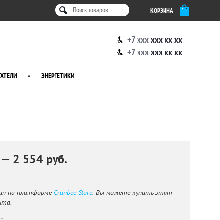
КОРЗИНА
+7 xxx
xxx xx xx
+7 xxx
xxx xx xx
АТЕЛИ
•
ЭНЕРГЕТИКИ
 — 2 554 руб.
ин на платформе
Cranbee Store
. Вы можете купить этот
нта.