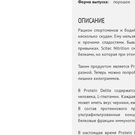
Форма выпуска:
порошок
ОПИСАНИЕ
Рацион спортсменов и боди
несколько скуден. Ему нельз
и прочими сладостями. Быв
привычках. Scitec Nitrition
белками, но которая при этом
Таким продуктом является Pr
разной. Теперь можно попро
лишних килограммов.
В Protein Delite содержа
человека, L-глютамин. Каждая
может иметь вкус черники, е
В состав протеинового пр
ультрафильтрованные кон
белковые фракции иммуногло
В настоящее время Protein D