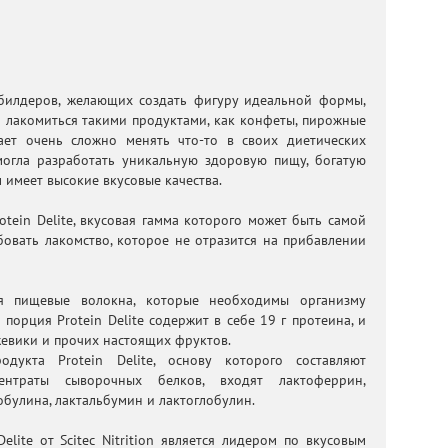
билдеров, желающих создать фигуру идеальной формы,
я лакомиться такими продуктами, как конфеты, пирожные
ает очень сложно менять что-то в своих диетических
 смогла разработать уникальную здоровую пищу, богатую
 имеет высокие вкусовые качества.
otein Delite, вкусовая гамма которого может быть самой
бовать лакомство, которое не отразится на прибавлении
тся пищевые волокна, которые необходимы организму
 порция Protein Delite содержит в себе 19 г протеина, и
жевики и прочих настоящих фруктов.
одукта Protein Delite, основу которого составляют
центраты сыворочных белков, входят лактоферрин,
булина, лактальбумин и лактоглобулин.
elite от Scitec Nitrition является лидером по вкусовым