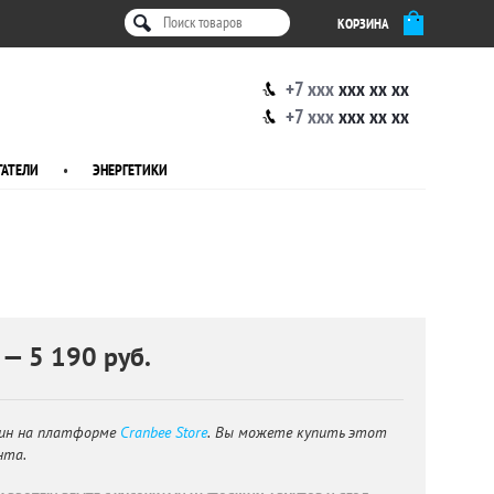
КОРЗИНА
+7 xxx
xxx xx xx
+7 xxx
xxx xx xx
АТЕЛИ
•
ЭНЕРГЕТИКИ
 — 5 190 руб.
ин на платформе
Cranbee Store
. Вы можете купить этот
нта.