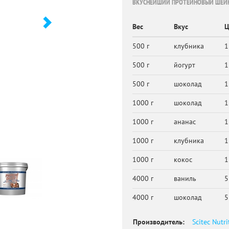
ВКУСНЕЙШИЙ ПРОТЕИНОВЫЙ ШЕЙК 
Вес
Вкус
Ц
500 г
клубника
1
500 г
йогурт
1
500 г
шоколад
1
1000 г
шоколад
1
1000 г
ананас
1
1000 г
клубника
1
1000 г
кокос
1
4000 г
ваниль
5
4000 г
шоколад
5
Производитель:
Scitec Nutri