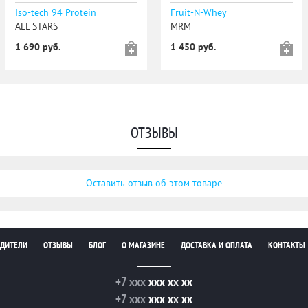
Iso-tech 94 Protein
Fruit-N-Whey
ALL STARS
MRM
1 690 руб.
1 450 руб.
ОТЗЫВЫ
Оставить отзыв об этом товаре
ДИТЕЛИ
ОТЗЫВЫ
БЛОГ
О МАГАЗИНЕ
ДОСТАВКА И ОПЛАТА
КОНТАКТЫ
+7 xxx
xxx xx xx
+7 xxx
xxx xx xx