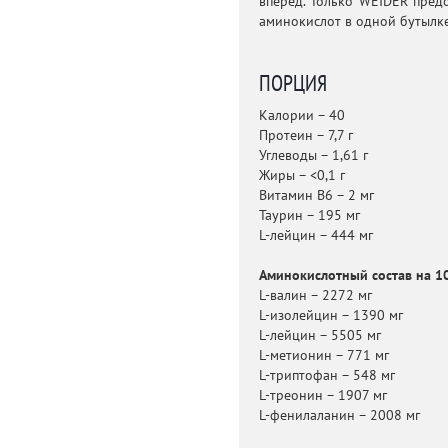
вперед. Только WEIDER предо
аминокислот в одной бутылке
ПОРЦИЯ
Калории – 40
Протеин – 7,7 г
Углеводы – 1,61 г
Жиры – <0,1 г
Витамин В6 – 2 мг
Таурин – 195 мг
L-лейцин – 444 мг
Аминокислотный состав на 10
L-валин – 2272 мг
L-изолейцин – 1390 мг
L-лейцин – 5505 мг
L-метионин – 771 мг
L-триптофан – 548 мг
L-треонин – 1907 мг
L-фенилаланин – 2008 мг