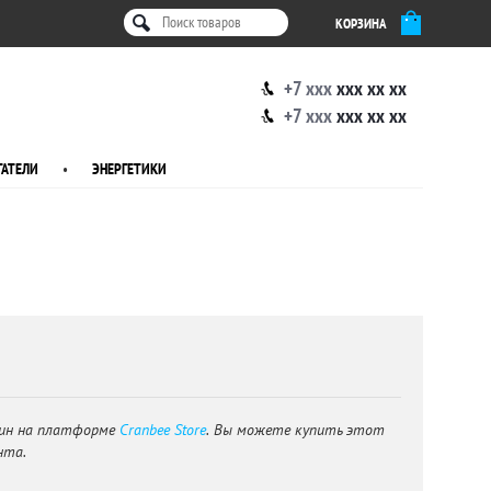
КОРЗИНА
+7 xxx
xxx xx xx
+7 xxx
xxx xx xx
АТЕЛИ
•
ЭНЕРГЕТИКИ
ин на платформе
Cranbee Store
. Вы можете купить этот
нта.