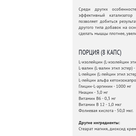
Среди других особенносте
эффективный катализатор 
позволяет добиться результ
другого типа добавок на ос
сделать мышцы плотнее, увел
ПОРЦИЯ (8 КАПС)
L-изолейцин (L-изолейцин эти
L-валин (L-валин этил эстер) -
L-лейцин (L-лейцин этил эстер
L-лейцин альфа кетоизокапро
Глицин-L-аргинин - 1000 мг
Ниацин - 3,0 мг
Витамин В6 - 0,3 мг
Витамин В 12 - 1,0 мкг
Фолиевая кислота - 50,0 мкг.
Другие ингредиенты:
Стеарат магния, диоксид крем