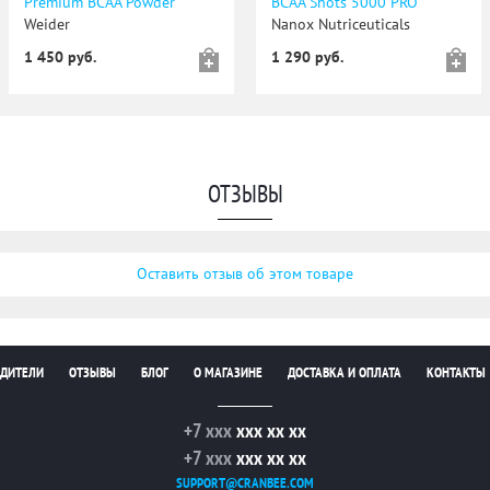
Premium BCAA Powder
BCAA Shots 5000 PRO
Weider
Nanox Nutriceuticals
1 450 руб.
1 290 руб.
ОТЗЫВЫ
Оставить отзыв об этом товаре
ДИТЕЛИ
ОТЗЫВЫ
БЛОГ
О МАГАЗИНЕ
ДОСТАВКА И ОПЛАТА
КОНТАКТЫ
+7 xxx
xxx xx xx
+7 xxx
xxx xx xx
SUPPORT@CRANBEE.COM