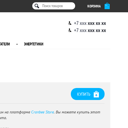
КОРЗИНА
+7 xxx
xxx xx xx
+7 xxx
xxx xx xx
АТЕЛИ
•
ЭНЕРГЕТИКИ
КУПИТЬ
ин на платформе
Cranbee Store
. Вы можете купить этот
нта.