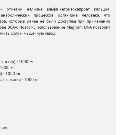
й отметим наличие альфа-кетоизокапроат кальция,
анаболических процессов организма человека, что
атов, которые ранее не были доступны при применении
нове BCAA. Поэтому использование Magnum DNA позволит
ичить силу и мышечную массу.
л эстер) - 1000 мг
 1000 мг
) - 1000 мг
ат кальция - 1000 мг
ния.