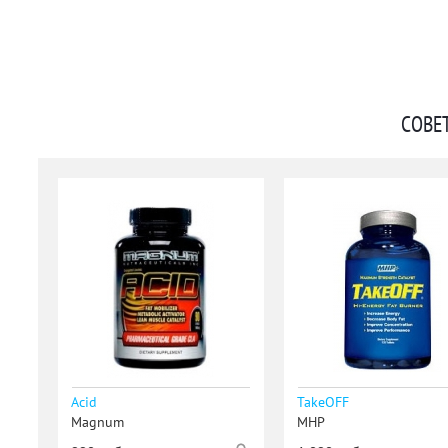
СОВЕ
Acid
TakeOFF
Magnum
MHP