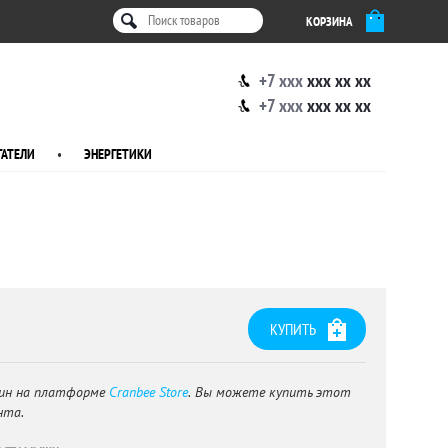
КОРЗИНА
+7 xxx
xxx xx xx
+7 xxx
xxx xx xx
АТЕЛИ
•
ЭНЕРГЕТИКИ
КУПИТЬ
ин на платформе
Cranbee Store
. Вы можете купить этот
нта.