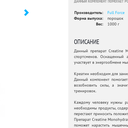
ДАННЫЙ КОМПОНЕНТ ПОМОГАЕТ Р
Производитель:
Full Force
Форма выпуска:
порошок
Вес:
1000 г
ОПИСАНИЕ
Данный препарат Creatine M
спортсменов. Оснащенный 
участвует в энергообмене мы
Креатин необходим для заним
Данный компонент помогает
возобновить силы, а значи
тренировок.
Каждому человеку нужны ра
необходимы продукты, содер
перестают приносить положит
Препарат Creatine Monohydra
поможет нарастить мышечн