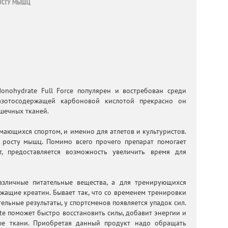
ОСТУ МЫШЦ
onohydrate Full Force популярен и востребован среди
азотосодержащей карбоновой кислотой прекрасно он
шечных тканей.
ающихся спортом, и именно для атлетов и культуристов.
 росту мышц. Помимо всего прочего препарат помогает
т, предоставляется возможность увеличить время для
зличные питательные вещества, а для тренирующихся
жащие креатин. Бывает так, что со временем тренировки
ельные результаты, у спортсменов появляется упадок сил.
te поможет быстро восстановить силы, добавит энергии и
ые ткани. Приобретая данный продукт надо обращать